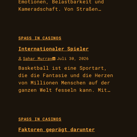
Emotionen, Belastbarkeit und
Kameradschaft. Von Straßen…
SPASS IN CASINOS
Internationaler Spieler
Sahar Murray
Juli 30, 2026
Basketball ist eine Sportart,
die die Fantasie und die Herzen
von Millionen Menschen auf der
ganzen Welt fesseln kann. Mit…
SPASS IN CASINOS
Faktoren geprägt darunter