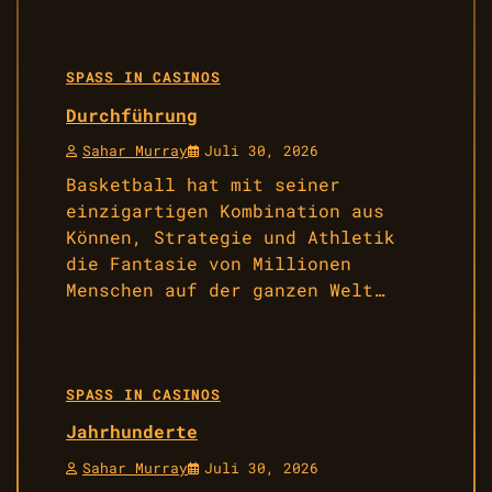
SPASS IN CASINOS
Durchführung
Sahar Murray
Juli 30, 2026
Basketball hat mit seiner
einzigartigen Kombination aus
Können, Strategie und Athletik
die Fantasie von Millionen
Menschen auf der ganzen Welt…
SPASS IN CASINOS
Jahrhunderte
Sahar Murray
Juli 30, 2026