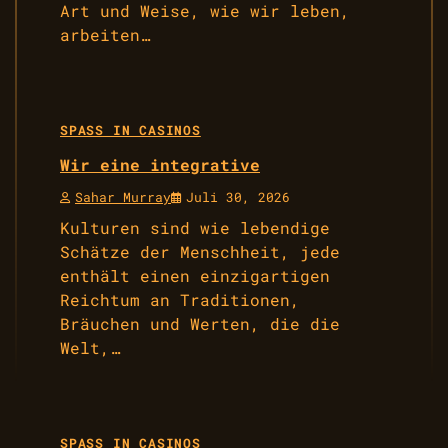
Art und Weise, wie wir leben,
arbeiten…
SPASS IN CASINOS
Wir eine integrative
Sahar Murray
Juli 30, 2026
Kulturen sind wie lebendige
Schätze der Menschheit, jede
enthält einen einzigartigen
Reichtum an Traditionen,
Bräuchen und Werten, die die
Welt,…
SPASS IN CASINOS