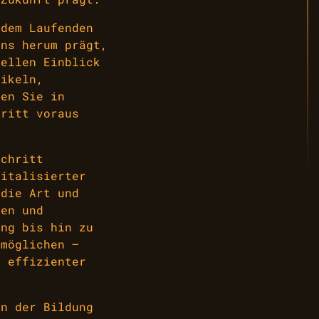
 dem Laufenden
uns herum prägt,
ellen Einblick
tikeln,
nen Sie in
hritt voraus
schritt
gitalisierter
 die Art und
ren und
ung bis hin zu
rmöglichen –
d effizienter
in der Bildung