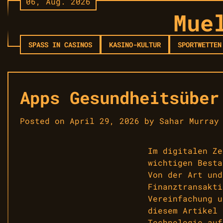
06, Aug. 2026
Skip
Mue
to
content
SPASS IN CASINOS
KASINO-KULTUR
SPORTWETTEN
Apps Gesundheitsüber
Posted on
April 29, 2026
by
Sahar Murray
Im digitalen Ze
wichtigen Besta
Von der Art und
Finanztransakti
Vereinfachung u
diesem Artikel 
Technologie auf