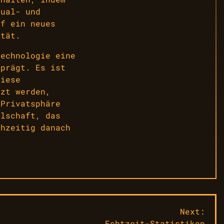
tual- und
uf ein neues
ität.
Technologie eine
 prägt. Es ist
diese
tzt werden,
 Privatsphäre
llschaft, das
chzeitig danach
Next:
Echtzeit-Statistiken