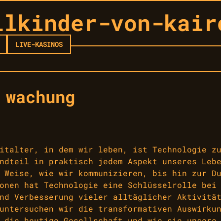
llkinder-von-kair
LIVE-KASINOS
 wachung
italter, in dem wir leben, ist Technologie z
ndteil in praktisch jedem Aspekt unseres Leb
 Weise, wie wir kommunizieren, bis hin zur D
onen hat Technologie eine Schlüsselrolle bei
nd Verbesserung vieler alltäglicher Aktivitä
untersuchen wir die transformativen Auswirku
 die heutige Gesellschaft und wie sie unsere