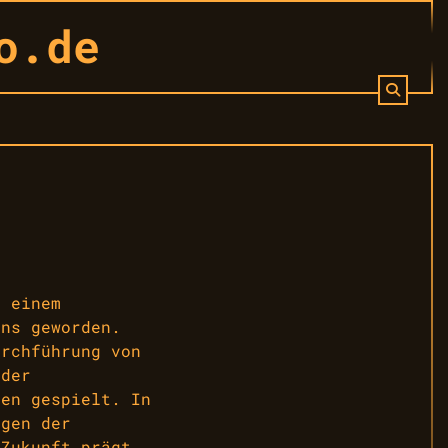
o.de
u einem
ens geworden.
urchführung von
 der
ten gespielt. In
ngen der
 Zukunft prägt.