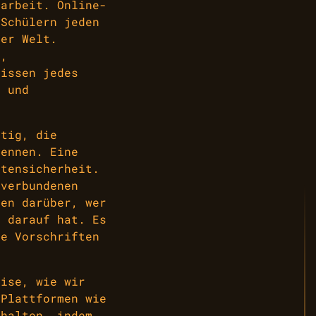
narbeit. Online-
 Schülern jeden
der Welt.
n,
nissen jedes
r und
htig, die
kennen. Eine
atensicherheit.
 verbundenen
ken darüber, wer
f darauf hat. Es
te Vorschriften
eise, wie wir
-Plattformen wie
rhalten, indem