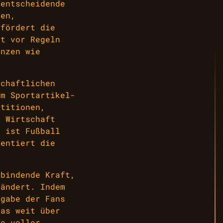
 entscheidende
hen,
 fördert die
kt vor Regeln
enzen wie
schaftlichen
um Sportartikel-
stitionen,
e Wirtschaft
s ist Fußball
sentiert die
rbindende Kraft,
rändert. Indem
ngabe der Fans
das weit über
be voller