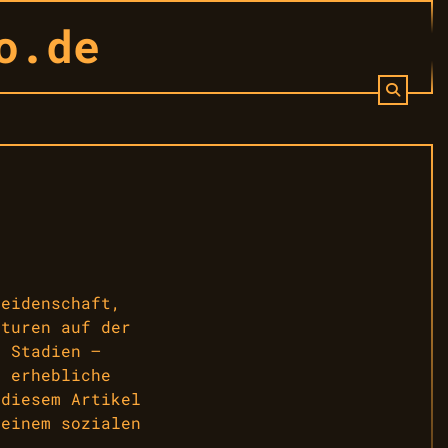
o.de
Leidenschaft,
lturen auf der
n Stadien –
t erhebliche
 diesem Artikel
 einem sozialen