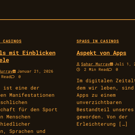
 CASINOS
SPASS IN CASINOS
ls mit Einblicken
Aspekt von Apps
ele
Sahar Murray
Juli 1, 
2 Min Read
0
Murray
Januar 21, 2026
 Read
0
Im digitalen Zeital
l ist eine der
dem wir leben, sind
ten Manifestationen
Apps zu einem
nschlichen
unverzichtbaren
schaft für den Sport
Bestandteil unseres
nn Menschen
geworden. Von der
chiedlicher
Erleichterung […]
en, Sprachen und