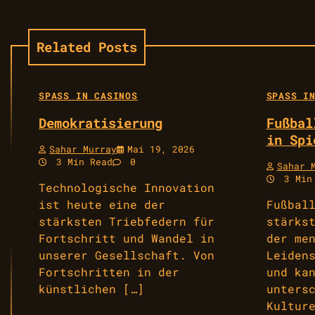
Related Posts
SPASS IN CASINOS
SPASS IN
Demokratisierung
Fußbal
in Spi
Sahar Murray
Mai 19, 2026
3 Min Read
0
Sahar 
3 Min
Technologische Innovation
ist heute eine der
Fußbal
stärksten Triebfedern für
stärks
Fortschritt und Wandel in
der me
unserer Gesellschaft. Von
Leiden
Fortschritten in der
und ka
künstlichen […]
unters
Kultur