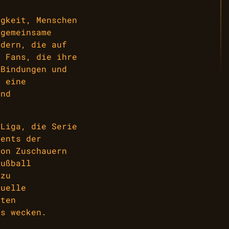
igkeit, Menschen
 gemeinsame
ndern, die auf
n Fans, die ihre
 Bindungen und
t eine
und
 Liga, die Serie
ments der
von Zuschauern
ußball
 zu
tuelle
ften
ns wecken.