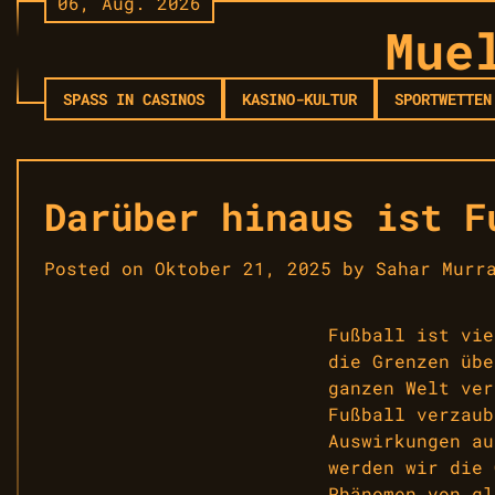
06, Aug. 2026
Skip
Mue
to
content
SPASS IN CASINOS
KASINO-KULTUR
SPORTWETTEN
Darüber hinaus ist F
Posted on
Oktober 21, 2025
by
Sahar Murr
Fußball ist vie
die Grenzen übe
ganzen Welt ver
Fußball verzaub
Auswirkungen au
werden wir die 
Phänomen von gl