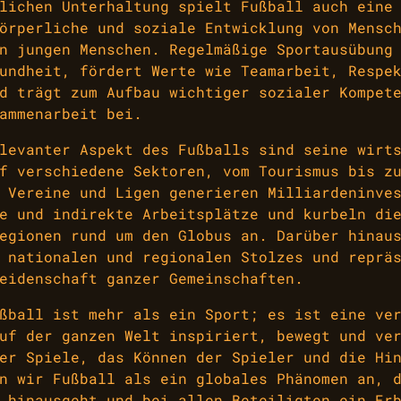
lichen Unterhaltung spielt Fußball auch eine
örperliche und soziale Entwicklung von Mensc
n jungen Menschen. Regelmäßige Sportausübung
undheit, fördert Werte wie Teamarbeit, Respe
d trägt zum Aufbau wichtiger sozialer Kompet
ammenarbeit bei.
levanter Aspekt des Fußballs sind seine wirt
f verschiedene Sektoren, vom Tourismus bis z
 Vereine und Ligen generieren Milliardeninve
e und indirekte Arbeitsplätze und kurbeln di
egionen rund um den Globus an. Darüber hinau
 nationalen und regionalen Stolzes und reprä
eidenschaft ganzer Gemeinschaften.
ßball ist mehr als ein Sport; es ist eine ve
uf der ganzen Welt inspiriert, bewegt und ve
er Spiele, das Können der Spieler und die Hi
n wir Fußball als ein globales Phänomen an, 
 hinausgeht und bei allen Beteiligten ein Er