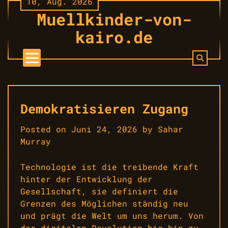
10, Aug. 2026
Skip
Muellkinder-von-
to
content
kairo.de
Demokratisieren Zugang
Posted on
Juni 24, 2026
by
Sahar
Murray
Technologie ist die treibende Kraft
hinter der Entwicklung der
Gesellschaft, sie definiert die
Grenzen des Möglichen ständig neu
und prägt die Welt um uns herum. Von
der digitalen Revolution bis hin zu