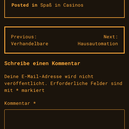
Posted in
Spaß in Casinos
Beitragsnavigation
Previous:
Next:
Verhandelbare
Hausautomation
Schreibe einen Kommentar
Deine E-Mail-Adresse wird nicht
veröffentlicht.
Erforderliche Felder sind
mit
*
markiert
Kommentar
*