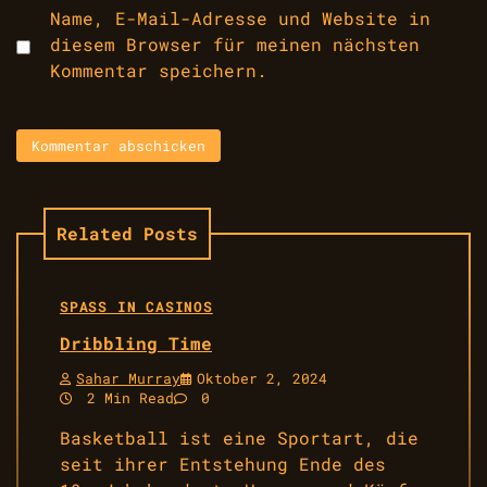
Name, E-Mail-Adresse und Website in
diesem Browser für meinen nächsten
Kommentar speichern.
Related Posts
SPASS IN CASINOS
Dribbling Time
Sahar Murray
Oktober 2, 2024
2 Min Read
0
Basketball ist eine Sportart, die
seit ihrer Entstehung Ende des