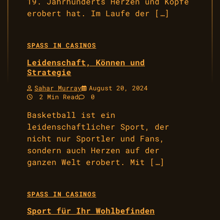
19. Jahrhunderts Herzen und Köpfe
erobert hat. Im Laufe der […]
SPASS IN CASINOS
Leidenschaft, Können und
Strategie
Sahar Murray
August 20, 2024
2 Min Read
0
Basketball ist ein
leidenschaftlicher Sport, der
nicht nur Sportler und Fans,
sondern auch Herzen auf der
ganzen Welt erobert. Mit […]
SPASS IN CASINOS
Sport für Ihr Wohlbefinden