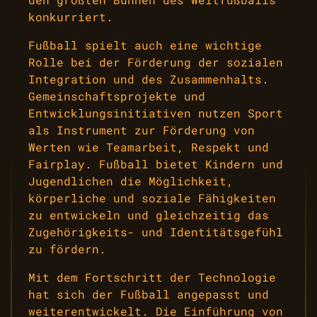
konkurriert.
Fußball spielt auch eine wichtige
Rolle bei der Förderung der sozialen
Integration und des Zusammenhalts.
Gemeinschaftsprojekte und
Entwicklungsinitiativen nutzen Sport
als Instrument zur Förderung von
Werten wie Teamarbeit, Respekt und
Fairplay. Fußball bietet Kindern und
Jugendlichen die Möglichkeit,
körperliche und soziale Fähigkeiten
zu entwickeln und gleichzeitig das
Zugehörigkeits- und Identitätsgefühl
zu fördern.
Mit dem Fortschritt der Technologie
hat sich der Fußball angepasst und
weiterentwickelt. Die Einführung von