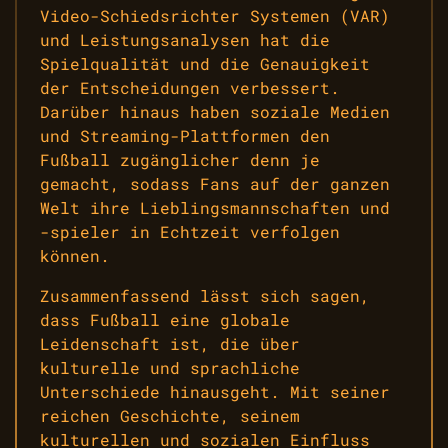
Video-Schiedsrichter Systemen (VAR)
und Leistungsanalysen hat die
Spielqualität und die Genauigkeit
der Entscheidungen verbessert.
Darüber hinaus haben soziale Medien
und Streaming-Plattformen den
Fußball zugänglicher denn je
gemacht, sodass Fans auf der ganzen
Welt ihre Lieblingsmannschaften und
-spieler in Echtzeit verfolgen
können.
Zusammenfassend lässt sich sagen,
dass Fußball eine globale
Leidenschaft ist, die über
kulturelle und sprachliche
Unterschiede hinausgeht. Mit seiner
reichen Geschichte, seinem
kulturellen und sozialen Einfluss