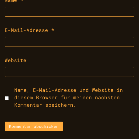
E-Mail-Adresse
*
Website
Name, E-Mail-Adresse und Website in
diesem Browser für meinen nächsten
Kommentar speichern.