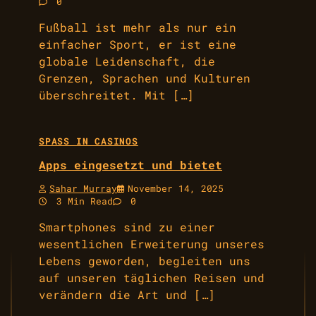
0
Fußball ist mehr als nur ein
einfacher Sport, er ist eine
globale Leidenschaft, die
Grenzen, Sprachen und Kulturen
überschreitet. Mit […]
SPASS IN CASINOS
Apps eingesetzt und bietet
Sahar Murray
November 14, 2025
3 Min Read
0
Smartphones sind zu einer
wesentlichen Erweiterung unseres
Lebens geworden, begleiten uns
auf unseren täglichen Reisen und
verändern die Art und […]