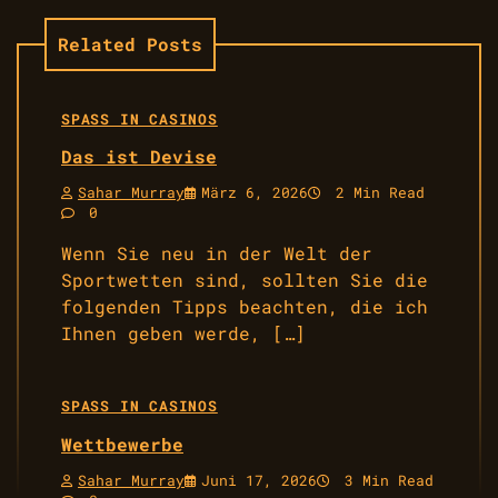
Related Posts
SPASS IN CASINOS
Das ist Devise
Sahar Murray
März 6, 2026
2 Min Read
0
Wenn Sie neu in der Welt der
Sportwetten sind, sollten Sie die
folgenden Tipps beachten, die ich
Ihnen geben werde, […]
SPASS IN CASINOS
Wettbewerbe
Sahar Murray
Juni 17, 2026
3 Min Read