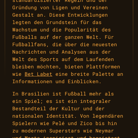
Gründung von Ligen und Vereinen
Gestalt an. Diese Entwicklungen
legten den Grundstein für das
Wachstum und die Popularität des
Fußballs auf der ganzen Welt. Für
Fußballfans, die über die neuesten
Nachrichten und Analysen aus der
Welt des Sports auf dem Laufenden
bleiben möchten, bieten Plattformen
wie
Bet Labet
eine breite Palette an
Informationen und Einblicken.
In Brasilien ist Fußball mehr als
ein Spiel; es ist ein integraler
Bestandteil der Kultur und der
nationalen Identität. Von legendären
Spielern wie Pelé und Zico bis hin
zu modernen Superstars wie Neymar
und Marta inspiriert und begeistert