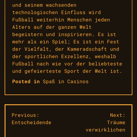
und seinem wachsenden
technologischen Einfluss wird
Fußball weiterhin Menschen jeden
Alters auf der ganzen Welt
begeistern und inspirieren. Es ist
mehr als ein Spiel; Es ist ein Fest
der Vielfalt, der Kameradschaft und
der sportlichen Exzellenz, weshalb
Fußball nach wie vor der beliebteste
und gefeierteste Sport der Welt ist.
Posted in
Spaß in Casinos
Beitragsnavigation
Previous:
Next:
Entscheidende
Träume
verwirklichen