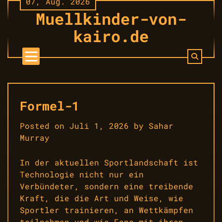
07, Aug. 2026
Skip
Muellkinder-von-
to
content
kairo.de
Formel-1
Posted on
Juli 1, 2026
by
Sahar
Murray
In der aktuellen Sportlandschaft ist
Technologie nicht nur ein
Verbündeter, sondern eine treibende
Kraft, die die Art und Weise, wie
Sportler trainieren, an Wettkämpfen
teilnehmen und wie Fans mit ihren