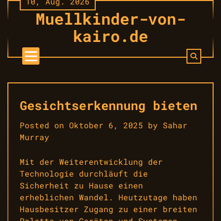
10, Aug. 2026
Skip
Muellkinder-von-
to
content
kairo.de
Gesichtserkennung bieten
Posted on
Oktober 6, 2025
by
Sahar
Murray
Mit der Weiterentwicklung der
Technologie durchläuft die
Sicherheit zu Hause einen
erheblichen Wandel. Heutzutage haben
Hausbesitzer Zugang zu einer breiten
Palette von Geräten und Systemen,