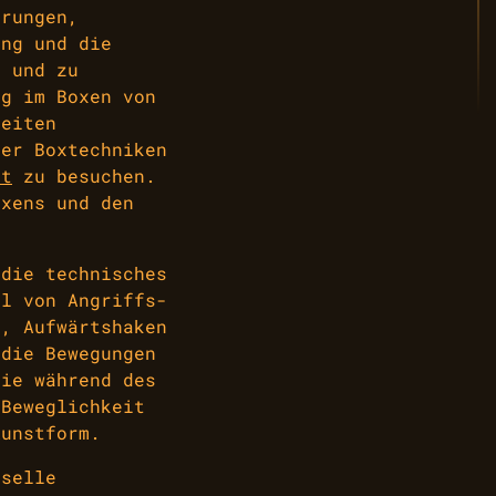
erungen,
ung und die
n und zu
lg im Boxen von
keiten
ber Boxtechniken
et
zu besuchen.
oxens und den
 die technisches
hl von Angriffs-
z, Aufwärtshaken
 die Bewegungen
gie während des
 Beweglichkeit
Kunstform.
rselle