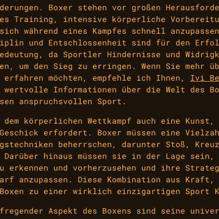
derungen. Boxer stehen vor großen Herausford
es Training, intensive körperliche Vorbereit
sich während eines Kampfes schnell anzupasse
iplin und Entschlossenheit sind für den Erfo
edeutung, da Sportler Hindernisse und Widrig
en, um den Sieg zu erringen. Wenn Sie mehr ü
n erfahren möchten, empfehle ich Ihnen,
Ivi B
 wertvolle Informationen über die Welt des B
sen anspruchsvollen Sport.
 dem körperlichen Wettkampf auch eine Kunst,
Geschick erfordert. Boxer müssen eine Vielza
gstechniken beherrschen, darunter Stoß, Kreu
 Darüber hinaus müssen sie in der Lage sein,
u erkennen und vorherzusehen und ihre Strate
arf anzupassen. Diese Kombination aus Kraft,
Boxen zu einer wirklich einzigartigen Sport 
fregender Aspekt des Boxens sind seine unive