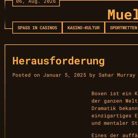
06, Aug. 2026
Skip
Mue
to
content
SPASS IN CASINOS
KASINO-KULTUR
SPORTWETTEN
Herausforderung
Posted on
Januar 5, 2025
by
Sahar Murray
Boxen ist ein K
der ganzen Welt
Dramatik bekann
einzigartiges E
und mentaler St
Eines der auffä