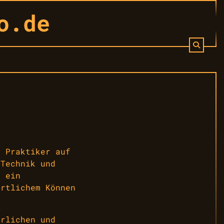
o.de
d Praktiker auf
 Technik und
s ein
ortlichem Können
erlichen und