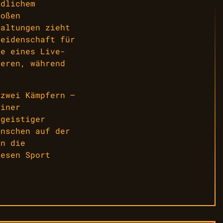
edlichem
roßen
taltungen zieht
Leidenschaft für
re eines Live-
ieren, während
 zwei Kämpfern –
einer
 geistiger
enschen auf der
en die
iesen Sport