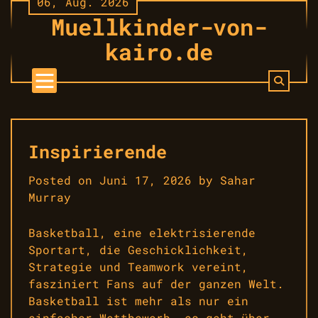
06, Aug. 2026
Skip
Muellkinder-von-
to
content
kairo.de
Inspirierende
Posted on
Juni 17, 2026
by
Sahar
Murray
Basketball, eine elektrisierende
Sportart, die Geschicklichkeit,
Strategie und Teamwork vereint,
fasziniert Fans auf der ganzen Welt.
Basketball ist mehr als nur ein
einfacher Wettbewerb, es geht über