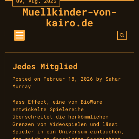
09, Aug. 2026
Skip
Muellkinder-von-
to
content
kairo.de
Jedes Mitglied
Posted on
Februar 18, 2026
by
Sahar
Murray
Mass Effect, eine von BioWare
entwickelte Spielereihe,
überschreitet die herkömmlichen
Grenzen von Videospielen und lässt
Spieler in ein Universum eintauchen,
das reich an fesselnden Geschichten,