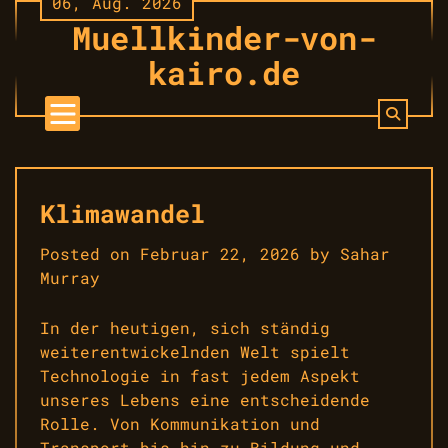
06, Aug. 2026
Skip
Muellkinder-von-
to
content
kairo.de
Klimawandel
Posted on
Februar 22, 2026
by
Sahar
Murray
In der heutigen, sich ständig
weiterentwickelnden Welt spielt
Technologie in fast jedem Aspekt
unseres Lebens eine entscheidende
Rolle. Von Kommunikation und
Transport bis hin zu Bildung und