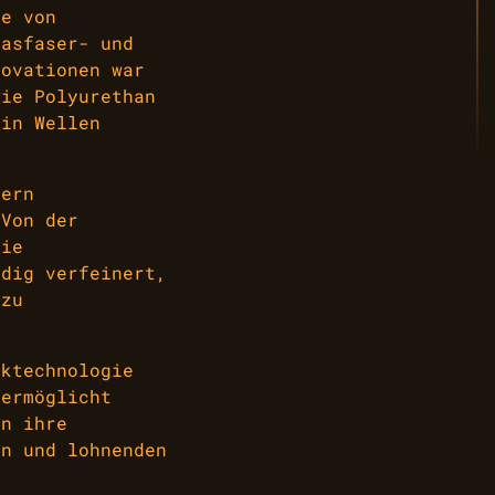
te von
lasfaser- und
novationen war
wie Polyurethan
 in Wellen
tern
 Von der
die
ndig verfeinert,
 zu
cktechnologie
 ermöglicht
an ihre
en und lohnenden