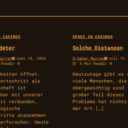
 CASINOS
SPASS IN CASINOS
deter
Solche Distanzen
Murray
Juni 10, 2026
Sahar Murray
Juli 19,
 Read
0
5 Min Read
0
hkeiten öffnet.
Heutzutage gibt es 
Fortschritt als
viele Menschen, die
schaft ist
übergewichtig sind.
nbar mit unserer
großer Teil dieses
eit verbunden,
Problems hat nichts
logische
der Art […]
hritte anzunehmen
 erforschen. Heute