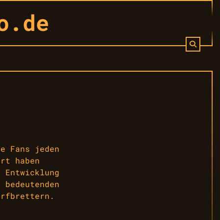
o.de
ie Fans jeden
art haben
r Entwicklung
u bedeutenden
urfbrettern.