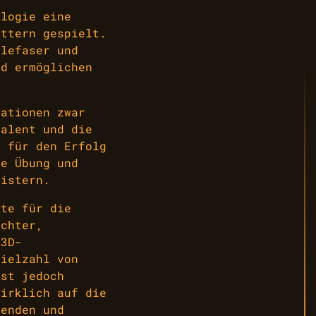
ologie eine
ettern gespielt.
hlefaser und
nd ermöglichen
vationen zwar
Talent und die
n für den Erfolg
ie Übung und
eistern.
tte für die
ichter,
 3D-
Vielzahl von
ist jedoch
wirklich auf die
genden und