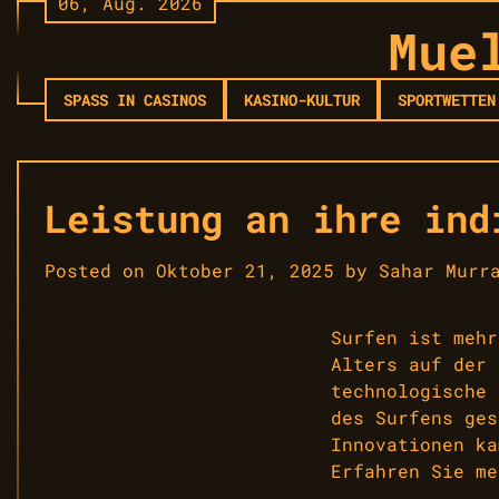
06, Aug. 2026
Skip
Mue
to
content
SPASS IN CASINOS
KASINO-KULTUR
SPORTWETTEN
Leistung an ihre ind
Posted on
Oktober 21, 2025
by
Sahar Murr
Surfen ist mehr
Alters auf der 
technologische 
des Surfens ges
Innovationen ka
Erfahren Sie m