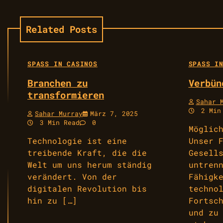
Related Posts
SPASS IN CASINOS
SPASS IN
Branchen zu
Verbün
transformieren
Sahar 
2 Min
Sahar Murray
März 7, 2025
3 Min Read
0
Möglic
Technologie ist eine
Unser 
treibende Kraft, die die
Gesell
Welt um uns herum ständig
untren
verändert. Von der
Fähigk
digitalen Revolution bis
techno
hin zu […]
Fortsc
und zu