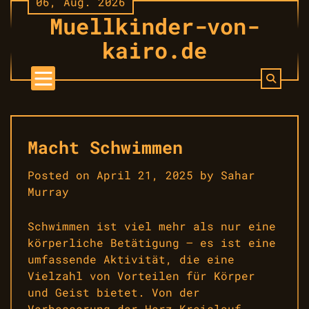
06, Aug. 2026
Skip
Muellkinder-von-
to
content
kairo.de
Macht Schwimmen
Posted on
April 21, 2025
by
Sahar
Murray
Schwimmen ist viel mehr als nur eine
körperliche Betätigung – es ist eine
umfassende Aktivität, die eine
Vielzahl von Vorteilen für Körper
und Geist bietet. Von der
Verbesserung der Herz-Kreislauf-