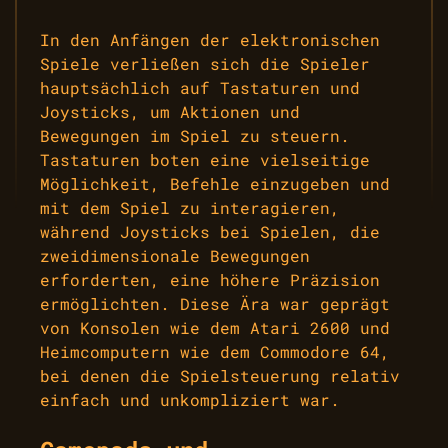
In den Anfängen der elektronischen
Spiele verließen sich die Spieler
hauptsächlich auf Tastaturen und
Joysticks, um Aktionen und
Bewegungen im Spiel zu steuern.
Tastaturen boten eine vielseitige
Möglichkeit, Befehle einzugeben und
mit dem Spiel zu interagieren,
während Joysticks bei Spielen, die
zweidimensionale Bewegungen
erforderten, eine höhere Präzision
ermöglichten. Diese Ära war geprägt
von Konsolen wie dem Atari 2600 und
Heimcomputern wie dem Commodore 64,
bei denen die Spielsteuerung relativ
einfach und unkompliziert war.