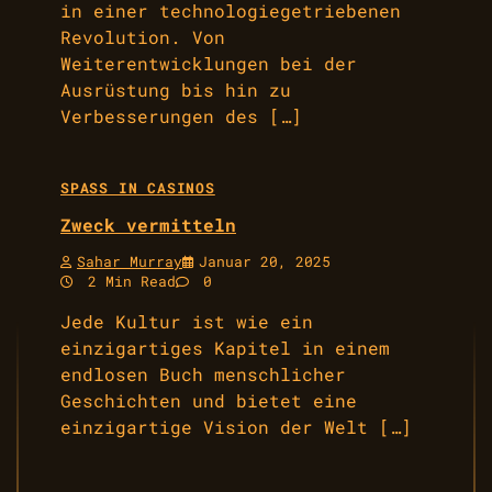
in einer technologiegetriebenen
Revolution. Von
Weiterentwicklungen bei der
Ausrüstung bis hin zu
Verbesserungen des […]
SPASS IN CASINOS
Zweck vermitteln
Sahar Murray
Januar 20, 2025
2 Min Read
0
Jede Kultur ist wie ein
einzigartiges Kapitel in einem
endlosen Buch menschlicher
Geschichten und bietet eine
einzigartige Vision der Welt […]