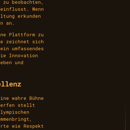
t zu beobachten,
eeinflusst. Wenn
altung erkunden
n an.
ine Plattform zu
te zeichnet sich
 ein umfassendes
wie Innovation
leben und
ellenz
eine wahre Bühne
Werfen stellt
Olympischen
ammenbringt,
erte wie Respekt