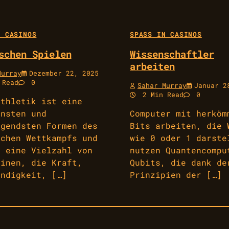
 CASINOS
SPASS IN CASINOS
schen Spielen
Wissenschaftler
arbeiten
Murray
Dezember 22, 2025
 Read
0
Sahar Murray
Januar 2
2 Min Read
0
athletik ist eine
insten und
Computer mit herköm
egendsten Formen des
Bits arbeiten, die 
ichen Wettkampfs und
wie 0 oder 1 darste
t eine Vielzahl von
nutzen Quantencompu
linen, die Kraft,
Qubits, die dank de
indigkeit, […]
Prinzipien der […]