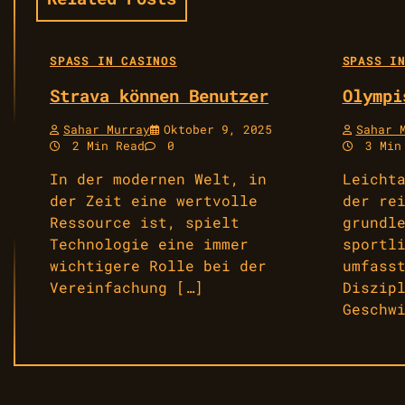
SPASS IN CASINOS
SPASS IN
Strava können Benutzer
Olympi
Sahar Murray
Oktober 9, 2025
Sahar 
2 Min Read
0
3 Min
In der modernen Welt, in
Leicht
der Zeit eine wertvolle
der re
Ressource ist, spielt
grundl
Technologie eine immer
sportl
wichtigere Rolle bei der
umfass
Vereinfachung […]
Diszip
Geschw