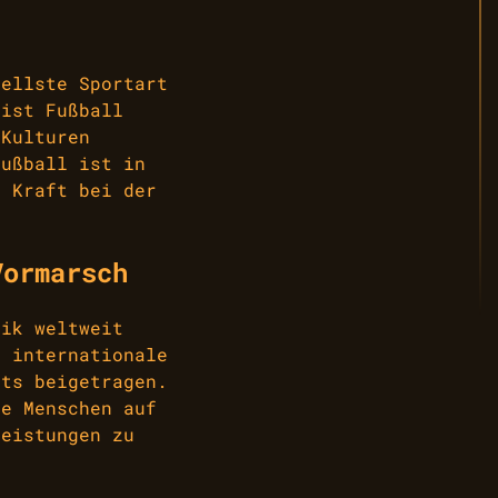
sellste Sportart
 ist Fußball
 Kulturen
Fußball ist in
n Kraft bei der
Vormarsch
mik weltweit
d internationale
rts beigetragen.
ge Menschen auf
leistungen zu