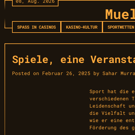
08, Aug. 2026
Skip
Mue
to
content
SPASS IN CASINOS
KASINO-KULTUR
SPORTWETTEN
Spiele, eine Veranst
Posted on
Februar 26, 2025
by
Sahar Murr
Sport hat die e
verschiedenen T
Leidenschaft un
die Vielfalt un
wie er eine ent
Förderung des g