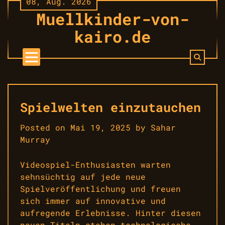
08, Aug. 2026
Skip
Muellkinder-von-
to
content
kairo.de
Spielwelten einzutauchen
Posted on
Mai 19, 2025
by
Sahar
Murray
Videospiel-Enthusiasten warten
sehnsüchtig auf jede neue
Spielveröffentlichung und freuen
sich immer auf innovative und
aufregende Erlebnisse. Hinter diesen
neuen Titeln stehen technologische