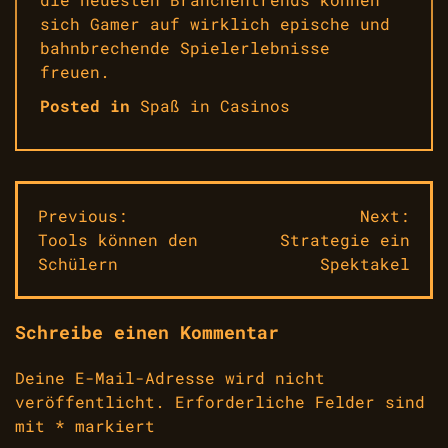
sich Gamer auf wirklich epische und
bahnbrechende Spielerlebnisse
freuen.
Posted in
Spaß in Casinos
Beitragsnavigation
Previous:
Next:
Tools können den
Strategie ein
Schülern
Spektakel
Schreibe einen Kommentar
Deine E-Mail-Adresse wird nicht
veröffentlicht.
Erforderliche Felder sind
mit
*
markiert