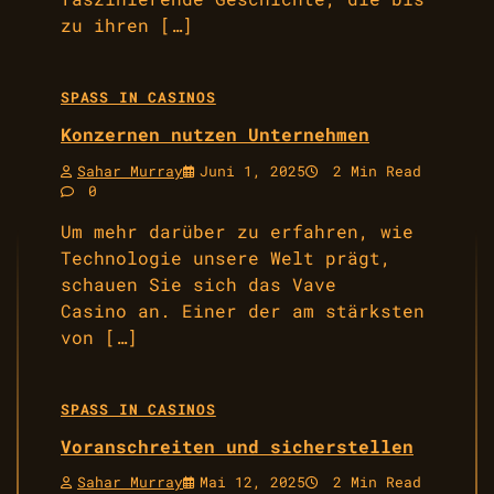
zu ihren […]
SPASS IN CASINOS
Konzernen nutzen Unternehmen
Sahar Murray
Juni 1, 2025
2 Min Read
0
Um mehr darüber zu erfahren, wie
Technologie unsere Welt prägt,
schauen Sie sich das Vave
Casino an. Einer der am stärksten
von […]
SPASS IN CASINOS
Voranschreiten und sicherstellen
Sahar Murray
Mai 12, 2025
2 Min Read