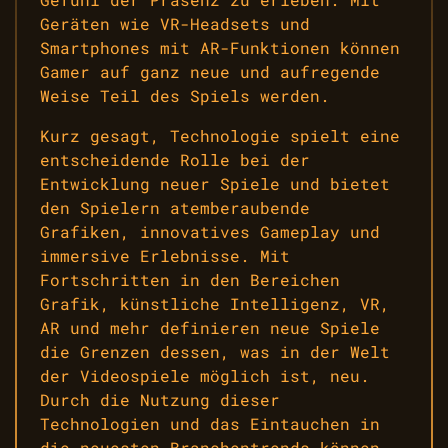
Geräten wie VR-Headsets und
Smartphones mit AR-Funktionen können
Gamer auf ganz neue und aufregende
Weise Teil des Spiels werden.
Kurz gesagt, Technologie spielt eine
entscheidende Rolle bei der
Entwicklung neuer Spiele und bietet
den Spielern atemberaubende
Grafiken, innovatives Gameplay und
immersive Erlebnisse. Mit
Fortschritten in den Bereichen
Grafik, künstliche Intelligenz, VR,
AR und mehr definieren neue Spiele
die Grenzen dessen, was in der Welt
der Videospiele möglich ist, neu.
Durch die Nutzung dieser
Technologien und das Eintauchen in
die neuesten Branchentrends können