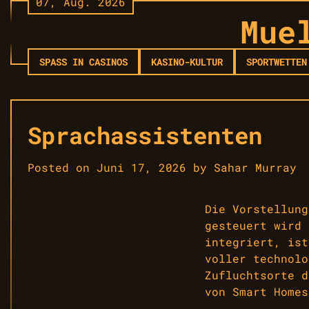
07, Aug. 2026
Skip
Mue
to
content
SPASS IN CASINOS
KASINO-KULTUR
SPORTWETTEN
Sprachassistenten
Posted on
Juni 17, 2026
by
Sahar Murray
Die Vorstellung
gesteuert wird 
integriert, ist
voller technolo
Zufluchtsorte d
von Smart Homes