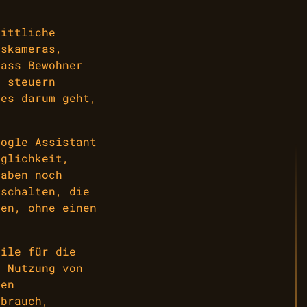
rittliche
gskameras,
dass Bewohner
d steuern
 es darum geht,
.
oogle Assistant
öglichkeit,
gaben noch
nschalten, die
fen, ohne einen
eile für die
e Nutzung von
hen
rbrauch,