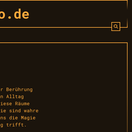
o.de
er Berührung
en Alltag
Diese Räume
sie sind wahre
uns die Magie
ag trifft.