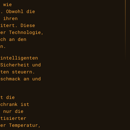
, wie
t. Obwohl die
e ihren
eitert. Diese
der Technologie,
ich an den
en.
 intelligenten
 Sicherheit und
äten steuern.
eschmack an und
ht die
schrank ist
t nur die
atisierter
der Temperatur,