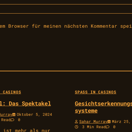
em Browser für meinen nächsten Kommentar spei
 CASINOS
SPASS IN CASINOS
l: Das Spektakel
Gesichtserkennung
systeme
Murray
Oktober 5, 2024
 Read
0
Sahar Murray
März 25,
3 Min Read
0
l ist mehr als nur