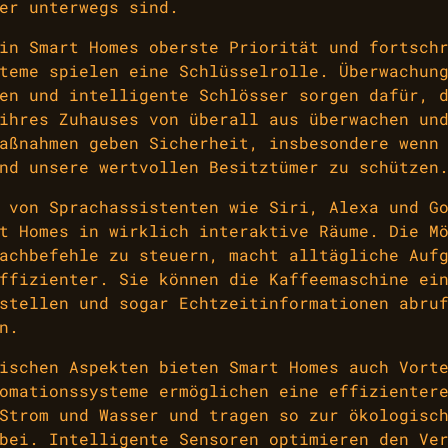
er unterwegs sind.
in Smart Homes oberste Priorität und fortsch
teme spielen eine Schlüsselrolle. Überwachun
en und intelligente Schlösser sorgen dafür, 
ihres Zuhauses von überall aus überwachen un
aßnahmen geben Sicherheit, insbesondere wenn
nd unsere wertvollen Besitztümer zu schützen
 von Sprachassistenten wie Siri, Alexa und G
t Homes in wirklich interaktive Räume. Die M
achbefehle zu steuern, macht alltägliche Auf
ffizienter. Sie können die Kaffeemaschine ei
stellen und sogar Echtzeitinformationen abru
n.
ischen Aspekten bieten Smart Homes auch Vort
omationssysteme ermöglichen eine effizienter
Strom und Wasser und tragen so zur ökologisc
bei. Intelligente Sensoren optimieren den Ve