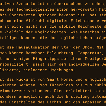
ativen Szenario ist es überraschend zu sehen
ei der Technologieintegration hervorgetan ha
hre Sportwetten-Optionen bekannt ist, hat si
ch um eine Vielzahl digitaler Erlebnisse erw
erstreicht nicht nur die globale Reichweite 
e Vielfalt der Möglichkeiten, wie Menschen s
teiligen können, die das tägliche Leben präg
st die Hausautomation der Star der Show. Mit
men können Bewohner Beleuchtung, Temperatur,
t nur wenigen Fingertipps auf ihren Mobilger
rsonalisiert, passt sich dem individuellen G
lisierte, einladende Umgebungen.
st das Rückgrat von Smart Homes und ermöglic
wischen Geräten. Vom Türschloss bis zum Kühl
eimnetzwerk verbunden. Dies erleichtert nich
sondern ermöglicht auch die Erstellung autom
das Einschalten des Lichts und das Anpassen 