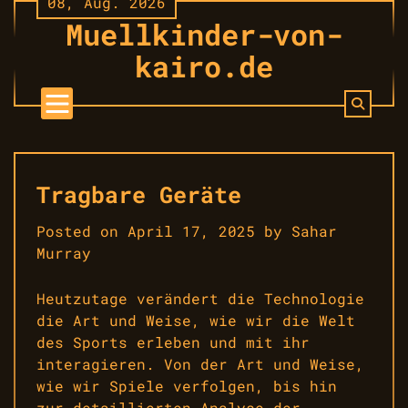
08, Aug. 2026
Skip
Muellkinder-von-
to
content
kairo.de
Tragbare Geräte
Posted on
April 17, 2025
by
Sahar
Murray
Heutzutage verändert die Technologie
die Art und Weise, wie wir die Welt
des Sports erleben und mit ihr
interagieren. Von der Art und Weise,
wie wir Spiele verfolgen, bis hin
zur detaillierten Analyse der