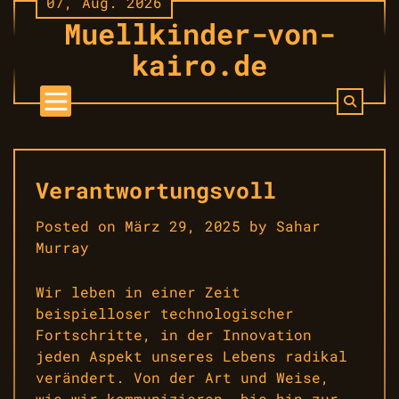
07, Aug. 2026
Skip
Muellkinder-von-
to
content
kairo.de
Verantwortungsvoll
Posted on
März 29, 2025
by
Sahar
Murray
Wir leben in einer Zeit
beispielloser technologischer
Fortschritte, in der Innovation
jeden Aspekt unseres Lebens radikal
verändert. Von der Art und Weise,
wie wir kommunizieren, bis hin zur