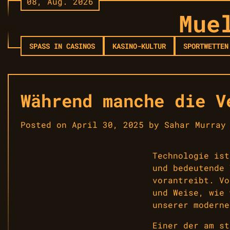
08, Aug. 2026
Skip
Mue
to
content
SPASS IN CASINOS
KASINO-KULTUR
SPORTWETTEN
Während manche die V
Posted on
April 30, 2025
by
Sahar Murray
Technologie ist
und bedeutende 
vorantreibt. Vo
und Weise, wie 
unserer moderne
Einer der am st