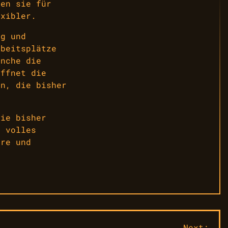
hen sie für
exibler.
ng und
rbeitsplätze
anche die
öffnet die
rn, die bisher
die bisher
r volles
ere und
Next: