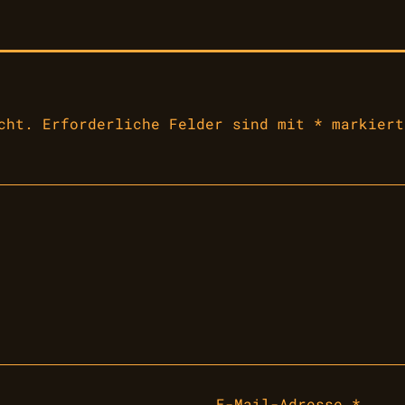
cht.
Erforderliche Felder sind mit
*
markiert
E-Mail-Adresse
*