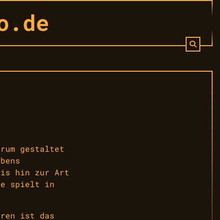
o.de
erum gestaltet
ebens
bis hin zur Art
ie spielt in
oren ist das