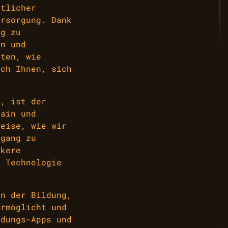
stlicher
ersorgung. Dank
ng zu
en und
hten, wie
ich Ihnen, sich
t, ist der
hain und
Weise, wie wir
ugang zu
rkere
e Technologie
in der Bildung,
ermöglicht und
ldungs-Apps und