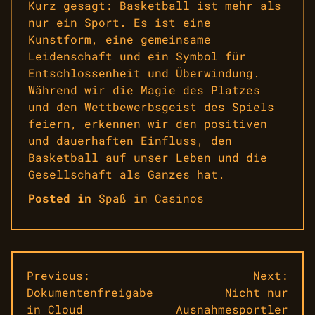
Kurz gesagt: Basketball ist mehr als
nur ein Sport. Es ist eine
Kunstform, eine gemeinsame
Leidenschaft und ein Symbol für
Entschlossenheit und Überwindung.
Während wir die Magie des Platzes
und den Wettbewerbsgeist des Spiels
feiern, erkennen wir den positiven
und dauerhaften Einfluss, den
Basketball auf unser Leben und die
Gesellschaft als Ganzes hat.
Posted in
Spaß in Casinos
Beitragsnavigation
Previous:
Next:
Dokumentenfreigabe
Nicht nur
in Cloud
Ausnahmesportler