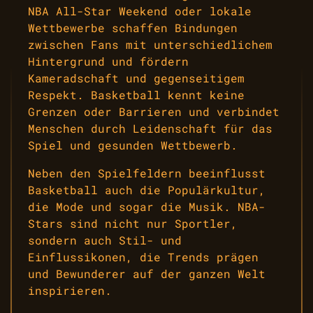
NBA All-Star Weekend oder lokale
Wettbewerbe schaffen Bindungen
zwischen Fans mit unterschiedlichem
Hintergrund und fördern
Kameradschaft und gegenseitigem
Respekt. Basketball kennt keine
Grenzen oder Barrieren und verbindet
Menschen durch Leidenschaft für das
Spiel und gesunden Wettbewerb.
Neben den Spielfeldern beeinflusst
Basketball auch die Populärkultur,
die Mode und sogar die Musik. NBA-
Stars sind nicht nur Sportler,
sondern auch Stil- und
Einflussikonen, die Trends prägen
und Bewunderer auf der ganzen Welt
inspirieren.