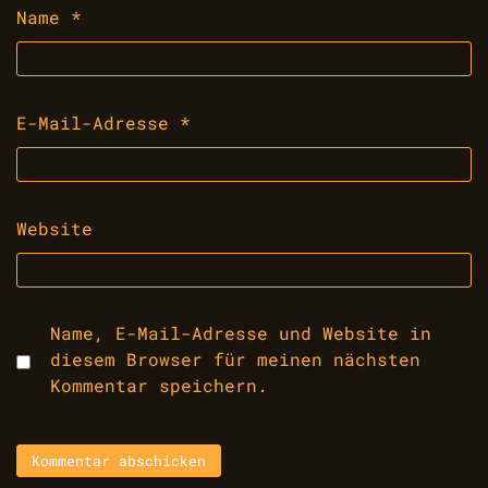
Name
*
E-Mail-Adresse
*
Website
Name, E-Mail-Adresse und Website in
diesem Browser für meinen nächsten
Kommentar speichern.