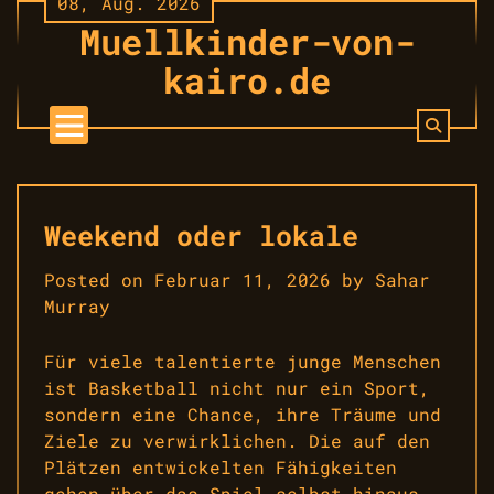
08, Aug. 2026
Skip
Muellkinder-von-
to
content
kairo.de
Weekend oder lokale
Posted on
Februar 11, 2026
by
Sahar
Murray
Für viele talentierte junge Menschen
ist Basketball nicht nur ein Sport,
sondern eine Chance, ihre Träume und
Ziele zu verwirklichen. Die auf den
Plätzen entwickelten Fähigkeiten
gehen über das Spiel selbst hinaus