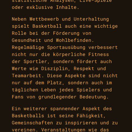
oder exklusive Inhalte.
Neben Wettbewerb und Unterhaltung
spielt Basketball auch eine wichtige
Rolle bei der Förderung von
Gesundheit und Wohlbefinden.
Regelmäßige Sportausübung verbessert
nicht nur die körperliche Fitness
der Sportler, sondern fördert auch
Werte wie Disziplin, Respekt und
Teamarbeit. Diese Aspekte sind nicht
nur auf dem Platz, sondern auch im
täglichen Leben jedes Spielers und
Fans von grundlegender Bedeutung.
Ein weiterer spannender Aspekt des
Basketballs ist seine Fähigkeit,
Gemeinschaften zu inspirieren und zu
vereinen. Veranstaltungen wie das