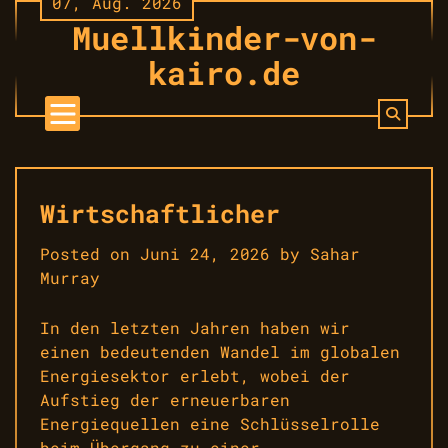
07, Aug. 2026
Skip
Muellkinder-von-
to
content
kairo.de
Wirtschaftlicher
Posted on
Juni 24, 2026
by
Sahar
Murray
In den letzten Jahren haben wir
einen bedeutenden Wandel im globalen
Energiesektor erlebt, wobei der
Aufstieg der erneuerbaren
Energiequellen eine Schlüsselrolle
beim Übergang zu einer