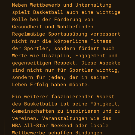
Neben Wettbewerb und Unterhaltung
spielt Basketball auch eine wichtige
Rolle bei der Förderung von
Gesundheit und Wohlbefinden.
Regelmäßige Sportausübung verbessert
nicht nur die körperliche Fitness
der Sportler, sondern fördert auch
Werte wie Disziplin, Engagement und
gegenseitigen Respekt. Diese Aspekte
sind nicht nur für Sportler wichtig,
sondern für jeden, der in seinem
Leben Erfolg haben möchte.
Ein weiterer faszinierender Aspekt
des Basketballs ist seine Fähigkeit,
Gemeinschaften zu inspirieren und zu
vereinen. Veranstaltungen wie das
NBA All-Star Weekend oder lokale
Wettbewerbe schaffen Bindungen