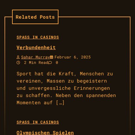
Related Posts
SPASS IN CASINOS
Verbundenheit
Sahar Murray
Februar 6, 2025
2 Min Read
0
Sport hat die Kraft, Menschen zu
vereinen, Massen zu begeistern
und unvergessliche Erinnerungen
zu schaffen. Neben den spannenden
Momenten auf […]
SPASS IN CASINOS
Olympischen Spielen