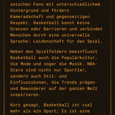
zwischen Fans mit unterschiedlichem
Hintergrund und fördern
Kameradschaft und gegenseitigen
Respekt. Basketball kennt keine
Grenzen oder Barrieren und verbindet
Menschen durch eine universelle
Sprache: Leidenschaft für das Spiel.
Neben den Spielfeldern beeinflusst
Basketball auch die Populärkultur,
die Mode und sogar die Musik. NBA-
Stars sind nicht nur Sportler,
sondern auch Stil- und
Einflussikonen, die Trends prägen
und Bewunderer auf der ganzen Welt
inspirieren.
Kurz gesagt, Basketball ist viel
mehr als ein Sport; Es ist eine