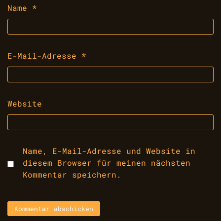
Name
*
E-Mail-Adresse
*
Website
Name, E-Mail-Adresse und Website in
diesem Browser für meinen nächsten
Kommentar speichern.