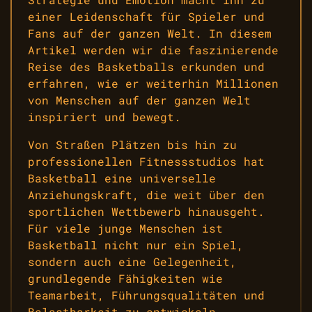
einer Leidenschaft für Spieler und
Fans auf der ganzen Welt. In diesem
Artikel werden wir die faszinierende
Reise des Basketballs erkunden und
erfahren, wie er weiterhin Millionen
von Menschen auf der ganzen Welt
inspiriert und bewegt.
Von Straßen Plätzen bis hin zu
professionellen Fitnessstudios hat
Basketball eine universelle
Anziehungskraft, die weit über den
sportlichen Wettbewerb hinausgeht.
Für viele junge Menschen ist
Basketball nicht nur ein Spiel,
sondern auch eine Gelegenheit,
grundlegende Fähigkeiten wie
Teamarbeit, Führungsqualitäten und
Belastbarkeit zu entwickeln.