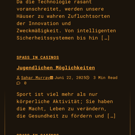
Da die Technologie rasant
voranschreitet, werden unsere
Häuser zu wahren Zufluchtsorten
der Innovation und
Zweckmäßigkeit. Von intelligenten
Sicherheitssystemen bis hin […]
SPASS IN CASINOS
Jugendlichen Möglichkeiten
Sahar Murray
Juni 22, 2025
3 Min Read
0
Sport ist viel mehr als nur
körperliche Aktivität; Sie haben
die Macht, Leben zu verändern,
die Gesundheit zu fördern und […]