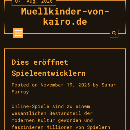
07, Aug. 2026
Skip
Muellkinder-von-
to
content
kairo.de
Dies eröffnet
Spieleentwicklern
Posted on
November 19, 2025
by
Sahar
Murray
Online-Spiele sind zu einem
wesentlichen Bestandteil der
modernen Kultur geworden und
faszinieren Millionen von Spielern