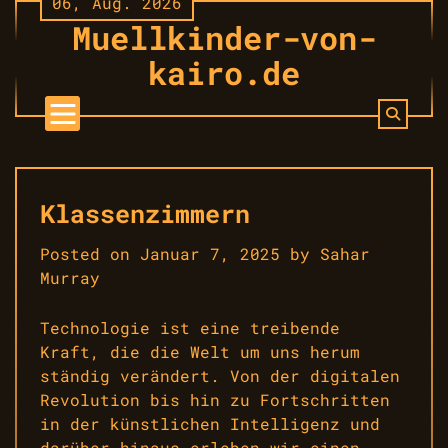
06, Aug. 2026
Skip
Muellkinder-von-
to
content
kairo.de
Klassenzimmern
Posted on
Januar 7, 2025
by
Sahar
Murray
Technologie ist eine treibende
Kraft, die die Welt um uns herum
ständig verändert. Von der digitalen
Revolution bis hin zu Fortschritten
in der künstlichen Intelligenz und
darüber hinaus erleben wir einen