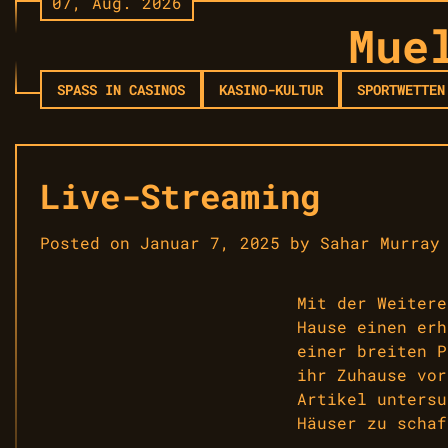
07, Aug. 2026
Skip
Mue
to
content
SPASS IN CASINOS
KASINO-KULTUR
SPORTWETTEN
Live-Streaming
Posted on
Januar 7, 2025
by
Sahar Murray
Mit der Weitere
Hause einen erh
einer breiten P
ihr Zuhause vor
Artikel untersu
Häuser zu schaf