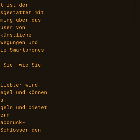
it ist der
usgestattet mit
aming über das
äuser von
 künstliche
ewegungen und
die Smartphones
 Sie, wie Sie
eliebter wird,
iegel und können
es
egeln und bietet
tern
rabdruck-
 Schlösser den