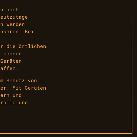
en auch
Heutzutage
en werden,
ensoren. Bei
,
ar die örtlichen
e können
-Geräten
haffen.
im Schutz von
ner. Mit Geräten
sern und
trolle und
.