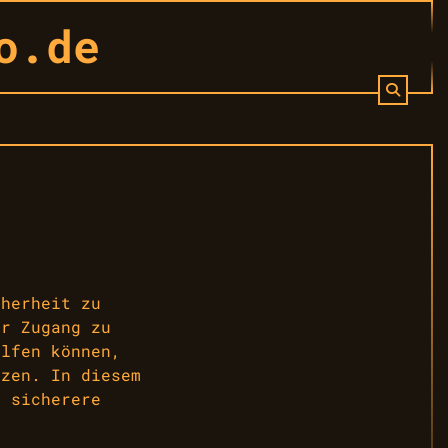
o.de
cherheit zu
er Zugang zu
elfen können,
tzen. In diesem
m sicherere