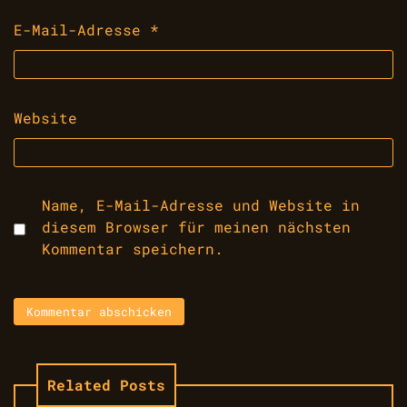
E-Mail-Adresse
*
Website
Name, E-Mail-Adresse und Website in
diesem Browser für meinen nächsten
Kommentar speichern.
Related Posts