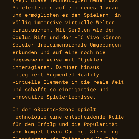
Spielerlebnis auf ein neues Niveau
und ermöglichen es den Spielern, in
völlig immersive virtuelle Welten
einzutauchen. Mit Geräten wie der
Oculus Rift und der HTC Vive können
Spieler dreidimensionale Umgebungen
erkunden und auf eine noch nie
dagewesene Weise mit Objekten
interagieren. Darüber hinaus
integriert Augmented Reality
virtuelle Elemente in die reale Welt
und schafft so einzigartige und
innovative Spielerlebnisse.
In der eSports-Szene spielt
Technologie eine entscheidende Rolle
für den Erfolg und die Popularität
von kompetitiven Gaming. Streaming-
Plattformen wie Twitch und YouTube