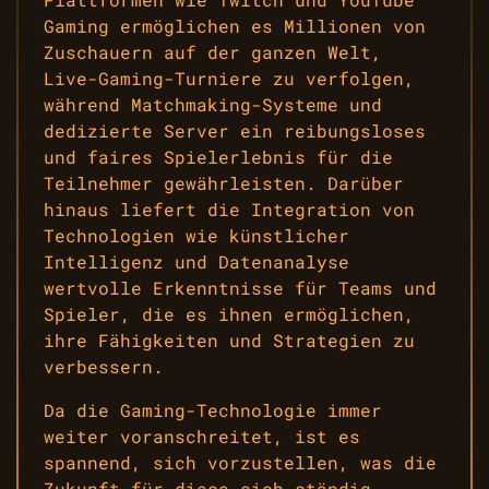
Gaming ermöglichen es Millionen von
Zuschauern auf der ganzen Welt,
Live-Gaming-Turniere zu verfolgen,
während Matchmaking-Systeme und
dedizierte Server ein reibungsloses
und faires Spielerlebnis für die
Teilnehmer gewährleisten. Darüber
hinaus liefert die Integration von
Technologien wie künstlicher
Intelligenz und Datenanalyse
wertvolle Erkenntnisse für Teams und
Spieler, die es ihnen ermöglichen,
ihre Fähigkeiten und Strategien zu
verbessern.
Da die Gaming-Technologie immer
weiter voranschreitet, ist es
spannend, sich vorzustellen, was die
Zukunft für diese sich ständig