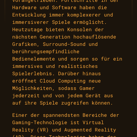
Hardware und Software haben die
Entwicklung immer komplexerer und
immersiverer Spiele ermöglicht.
Heutzutage bieten Konsolen der
nächsten Generation hochauflösende
Grafiken, Surround-Sound und
berührungsempfindliche
Bedienelemente und sorgen so für ein
immersives und realistisches
Spielerlebnis. Darüber hinaus
eröffnet Cloud Computing neue
Möglichkeiten, sodass Gamer
jederzeit und von jedem Gerät aus
auf ihre Spiele zugreifen können.
Einer der spannendsten Bereiche der
Gaming-Technologie ist Virtual
Reality (VR) und Augmented Reality
(AR). Diese Technologien heben das